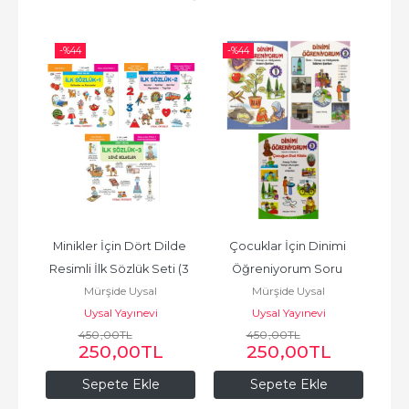
-%
44
-%
44
-%
rla 
Minikler İçin Dört Dilde 
Çocuklar İçin Dinimi 
 (4 
Resimli İlk Sözlük Seti (3 
Öğreniyorum Soru 
Peyg
Mürşide Uysal
Mürşide Uysal
Kitap)
Cevap ve Hikayelerle (3 
ve 
Uysal Yayınevi
Uysal Yayınevi
Cilt Takım)
450
,00
TL
450
,00
TL
250
,00
TL
250
,00
TL
Sepete Ekle
Sepete Ekle