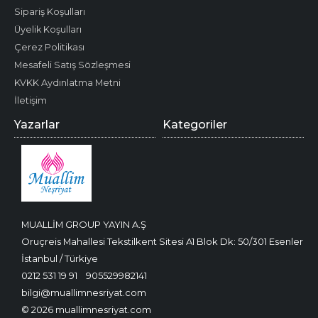
Sipariş Koşulları
Üyelik Koşulları
Çerez Politikası
Mesafeli Satış Sözleşmesi
KVKK Aydınlatma Metni
İletişim
Yazarlar
Kategoriler
MUALLİM GROUP YAYIN A.Ş
Oruçreis Mahallesi Tekstilkent Sitesi A1 Blok Dk: 50/301 Esenler
İstanbul / Türkiye
0212 531 19 91
905529982141
bilgi@muallimnesriyat.com
© 2026 muallimnesriyat.com