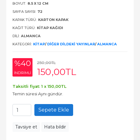
BOYUT:
8.5 X 12 CM
SAYFA SAYISI:
72
KAPAK TÜRÜ:
KARTON KAPAK
KAĞIT TÜRÜ:
KITAP KAĞIDI
DILI:
ALMANCA
KATEGORI:
KITAP
/
DIĞER DILDEKI YAYINLAR
/
ALMANCA
%40
250
,00
TL
150
,00
TL
INDIRIMLI
Taksitli fiyat: 1 x
150
,00
TL
Temin süresi Aynı gündür.
Sepete Ekle
Tavsiye et
Hata bildir