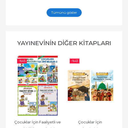
Tümünü göster
YAYINEVININ DIĞER KITAPLARI
-%
45
-%
43
-%
alı 
Çocuklar İçin Faaliyetli ve 
Çocuklar İçin 
Hik