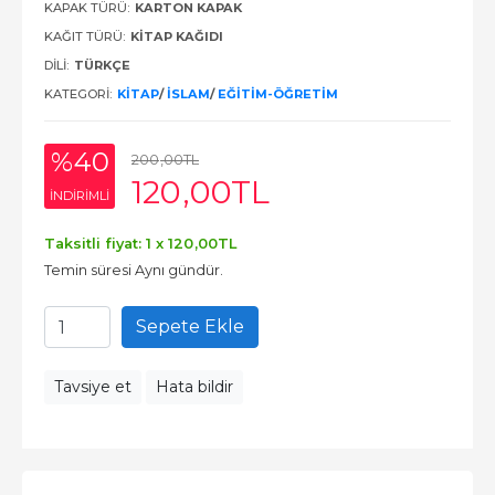
KAPAK TÜRÜ:
KARTON KAPAK
KAĞIT TÜRÜ:
KITAP KAĞIDI
DILI:
TÜRKÇE
KATEGORI:
KITAP
/
İSLAM
/
EĞITIM-ÖĞRETIM
%40
200
,00
TL
120
,00
TL
INDIRIMLI
Taksitli fiyat: 1 x
120
,00
TL
Temin süresi Aynı gündür.
Sepete Ekle
Tavsiye et
Hata bildir