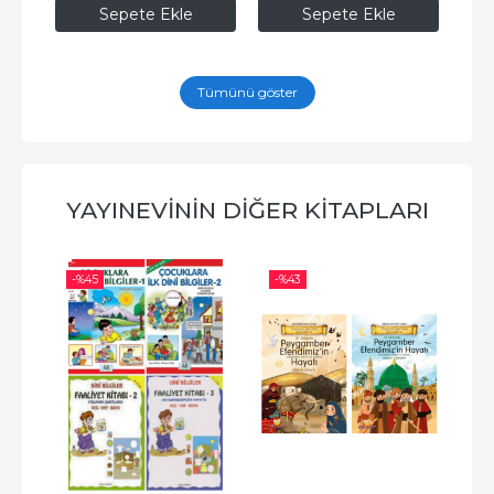
Sepete Ekle
Sepete Ekle
Tümünü göster
YAYINEVININ DIĞER KITAPLARI
-%
45
-%
43
-%