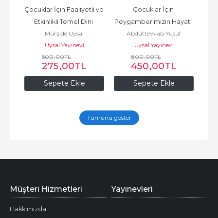
alı 
Çocuklar İçin Faaliyetli ve 
Çocuklar İçin 
Hik
itap)
Etkinlikli Temel Dini 
Peygamberimizin Hayatı 
Değe
Mürşide Uysal
Abdüttevvab Yusuf
Bilgiler Seti (4 Kitap)
Mekke ve Medine 
Uysal Yayınevi
Uysal Yayınevi
Dönemi Ciltli (2...
500
,00
TL
800
,00
TL
275
,00
TL
450
,00
TL
Sepete Ekle
Sepete Ekle
Tümünü göster
Müşteri Hizmetleri
Yayınevleri
Hakkımızda