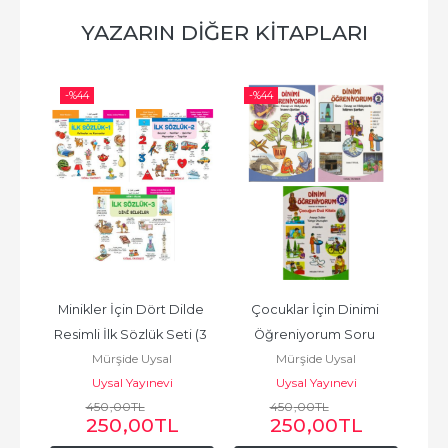
YAZARIN DIĞER KITAPLARI
-%
44
-%
44
-%
rla 
Minikler İçin Dört Dilde 
Çocuklar İçin Dinimi 
 (4 
Resimli İlk Sözlük Seti (3 
Öğreniyorum Soru 
Peyg
Mürşide Uysal
Mürşide Uysal
Kitap)
Cevap ve Hikayelerle (3 
ve 
Uysal Yayınevi
Uysal Yayınevi
Cilt Takım)
450
,00
TL
450
,00
TL
250
,00
TL
250
,00
TL