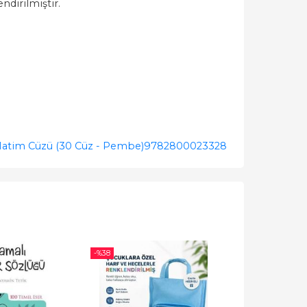
ndirilmiştir.
 Hatim Cüzü (30 Cüz - Pembe)
9782800023328
-%
38