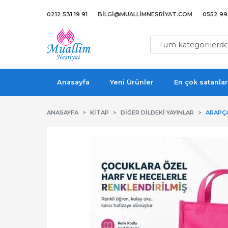
0212 531 19 91
BILGI@MUALLIMNESRIYAT.COM
0552 998
Anasayfa
Yeni Ürünler
En çok satanlar
ANASAYFA
KITAP
DIĞER DILDEKI YAYINLAR
ARAPÇ