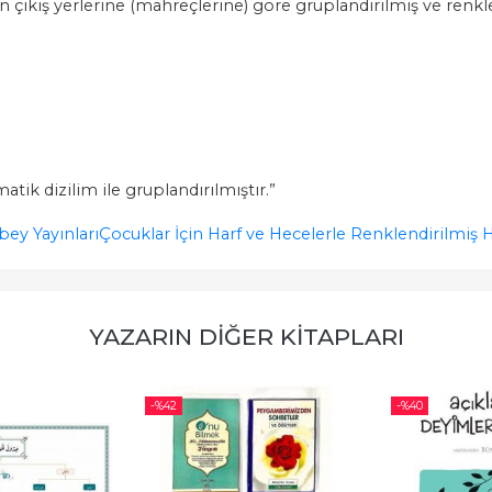
 çıkış yerlerine (mahreçlerine) göre gruplandırılmış ve renkle
matik dizilim ile gruplandırılmıştır.”
bey Yayınları
Çocuklar İçin Harf ve Hecelerle Renklendirilmiş
YAZARIN DIĞER KITAPLARI
-%
42
-%
40