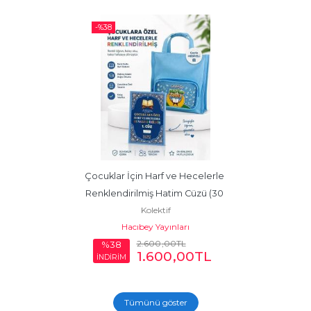
-%
38
Çocuklar İçin Harf ve Hecelerle 
Renklendirilmiş Hatim Cüzü (30 
Kolektif
Cüz - Mavi)
Hacıbey Yayınları
2.600
,00
TL
%38
1.600
,00
TL
İNDİRİM
Tümünü göster