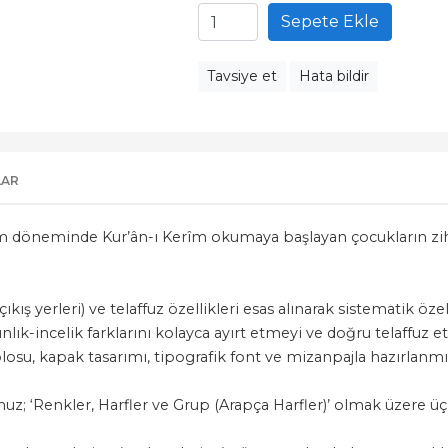
Sepete Ekle
Tavsiye et
Hata bildir
LAR
m döneminde Kur’ân-ı Kerîm okumaya başlayan çocukların zihin
ış yerleri) ve telaffuz özellikleri esas alınarak sistematik öze
lınlık-incelik farklarını kolayca ayırt etmeyi ve doğru telaffuz 
su, kapak tasarımı, tipografik font ve mizanpajla hazırlanmış
uz; ‘Renkler, Harfler ve Grup (Arapça Harfler)’ olmak üzere üç