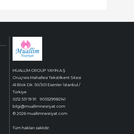
MUALLİM GROUP YAYIN A.Ş
Oruçreis Mahallesi Tekstilkent Sitesi
A1 Blok Dk: 50/301 Esenler İstanbul /
Türkiye
0212 531 19 91
905529982141
bilgi@muallimnesriyat.com
© 2026 muallimnesriyat.com
Tüm hakları saklıdır.