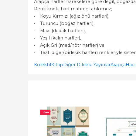
Arapça harfler harekelere göre değil, boğazdan
Renk kodlu harf mahreç tablomuz;
• Koyu Kırmızı (ağız önü harfleri),
• Turuncu (boğaz harfleri),
• Mavi (dudak harfleri),
• Yeşil (kalın harfler),
• Açık Gri (med/nötr harfler) ve
• Teal (diğer/birleşik harfler) renkleriyle siste
Kolektif
Kitap
Diğer Dildeki Yayınlar
Arapça
Hacı
-%
44