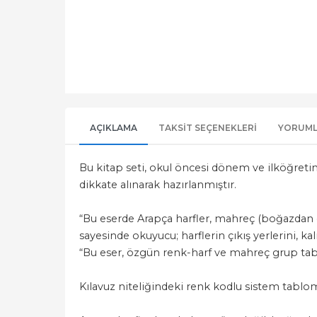
AÇIKLAMA
TAKSIT SEÇENEKLERI
YORUM
Bu kitap seti, okul öncesi dönem ve ilköğreti
dikkate alınarak hazırlanmıştır.
“Bu eserde Arapça harfler, mahreç (boğazdan çık
sayesinde okuyucu; harflerin çıkış yerlerini, ka
“Bu eser, özgün renk-harf ve mahreç grup tablo
Kılavuz niteliğindeki renk kodlu sistem tablom