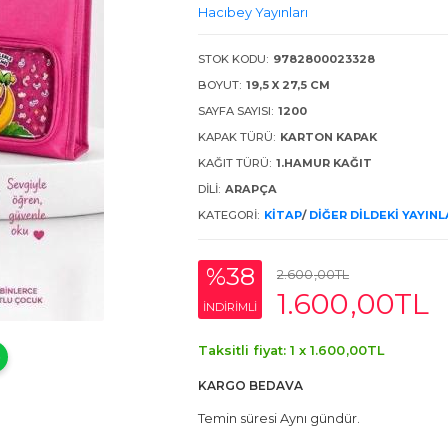
Hacıbey Yayınları
STOK KODU:
9782800023328
BOYUT:
19,5 X 27,5 CM
SAYFA SAYISI:
1200
KAPAK TÜRÜ:
KARTON KAPAK
KAĞIT TÜRÜ:
1.HAMUR KAĞIT
DILI:
ARAPÇA
KATEGORI:
KITAP
/
DIĞER DILDEKI YAYIN
%38
2.600
,00
TL
1.600
,00
TL
INDIRIMLI
Taksitli fiyat: 1 x
1.600
,00
TL
KARGO BEDAVA
Temin süresi Aynı gündür.