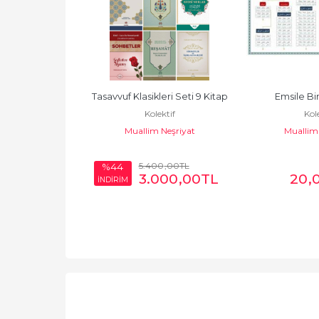
 (Kuranı Kerim 
Tasavvuf Klasikleri Seti 9 Kitap
Emsile Bi
Kolektif
Kole
eali Orta Boy)
Muallim Neşriyat
Muallim 
ktif
şkanlığı Yayınları
00
,00
TL
5.400
,00
TL
%44
50
,00
TL
3.000
,00
TL
20
,
İNDİRİM