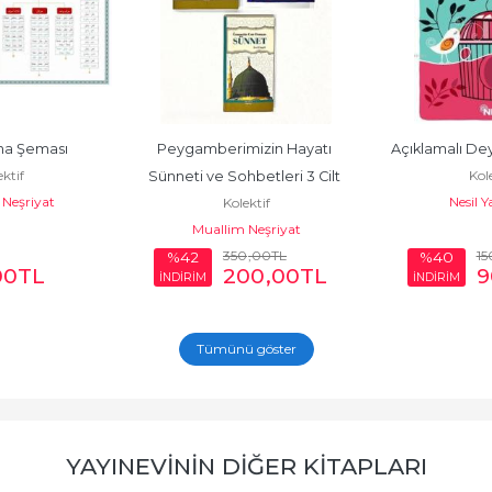
na Şeması
Peygamberimizin Hayatı 
Açıklamalı De
ktif
Kole
Sünneti ve Sohbetleri 3 Cilt 
Neşriyat
Nesil Y
Kolektif
Takım
Muallim Neşriyat
350
,00
TL
15
%42
%40
00
TL
200
,00
TL
9
İNDİRİM
İNDİRİM
Tümünü göster
YAYINEVININ DIĞER KITAPLARI