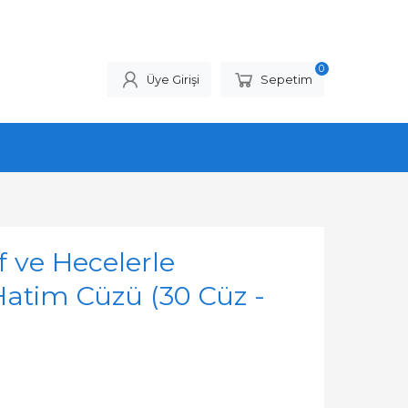
0
Üye Girişi
Sepetim
f ve Hecelerle
Hatim Cüzü (30 Cüz -