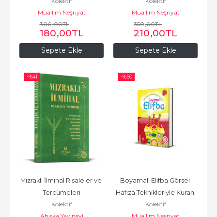
Kolektif
Kolektif
Muallim Neşriyat
Muallim Neşriyat
300
,00
TL
350
,00
TL
180
,00
TL
210
,00
TL
Sepete Ekle
Sepete Ekle
-%
41
-%
50
Mızraklı İlmihal Risaleler ve 
Boyamalı Elifba Görsel 
Tercümeleri
Hafıza Teknikleriyle Kuran 
Kolektif
Kolektif
Eğitimi 4-7 Yaş
Ahıska Yayınevi
Muallim Neşriyat