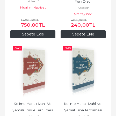
Kolektif
Yeni Dizgi
Muallim Neşriyat
Kolektif
Şifa Yayınevi
1.400
,00
TL
400
,00
TL
750
,00
TL
240
,00
TL
Sepete Ekle
Sepete Ekle
-%
40
-%
40
Kelime Manalı İzahlı Ve 
Kelime Manalı İzahlı ve 
Şemalı Emsile Tercümesi
Şemalı Bina Tercümesi