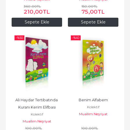
360
,00
TL
150
,00
TL
210
,00
TL
75
,00
TL
Sepete Ekle
Sepete Ekle
-%
50
-%
40
Ali Haydar Tertibatında 
Benim Alfabem
Kolektif
Kuranı Kerim Elifbası
Muallim Neşriyat
Kolektif
Muallim Neşriyat
100
,00
TL
100
,00
TL