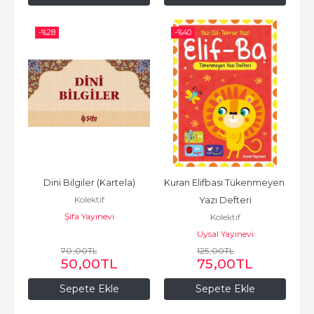
-%
28
-%
40
Dini Bilgiler (Kartela)
Kuran Elifbası Tükenmeyen 
Kolektif
Yazı Defteri
Şifa Yayınevi
Kolektif
Uysal Yayınevi
70
,00
TL
125
,00
TL
50
,00
TL
75
,00
TL
Sepete Ekle
Sepete Ekle