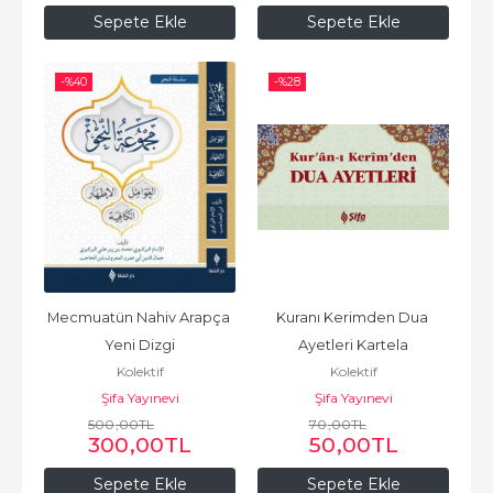
Sepete Ekle
Sepete Ekle
-%
40
-%
28
Mecmuatün Nahiv Arapça 
Kuranı Kerimden Dua 
Yeni Dizgi
Ayetleri Kartela
Kolektif
Kolektif
Şifa Yayınevi
Şifa Yayınevi
500
,00
TL
70
,00
TL
300
,00
TL
50
,00
TL
Sepete Ekle
Sepete Ekle