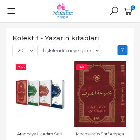
0
Kolektif - Yazarın kitapları
-%
46
-%
40
Arapçaya İlk Adım Seti
Mecmuatüs Sarf Arapça 