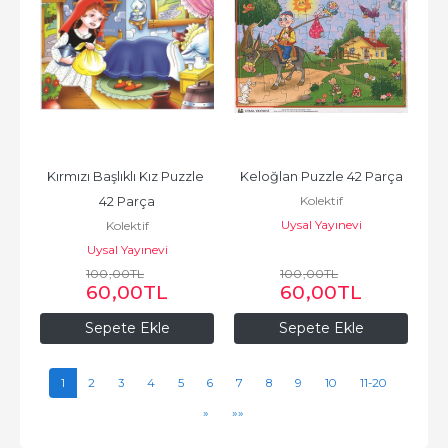
Kırmızı Başlıklı Kız Puzzle 
Keloğlan Puzzle 42 Parça
Kolektif
42 Parça
Uysal Yayınevi
Kolektif
Uysal Yayınevi
100
,00
TL
100
,00
TL
60
,00
TL
60
,00
TL
Sepete Ekle
Sepete Ekle
1
2
3
4
5
6
7
8
9
10
11-20
»
»»