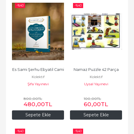
-%
40
-%
40
Es Sami Şerhu Ebyatil Cami
Namaz Puzzle 42 Parça
Kolektif
Kolektif
Şifa Yayınevi
Uysal Yayınevi
800
,00
TL
100
,00
TL
480
,00
TL
60
,00
TL
Sepete Ekle
Sepete Ekle
-%
40
-%
40