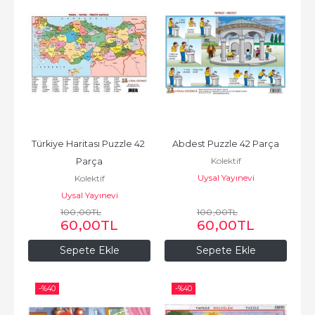
Türkiye Haritası Puzzle 42 
Abdest Puzzle 42 Parça
Kolektif
Parça
Uysal Yayınevi
Kolektif
Uysal Yayınevi
100
,00
TL
100
,00
TL
60
,00
TL
60
,00
TL
Sepete Ekle
Sepete Ekle
-%
40
-%
40