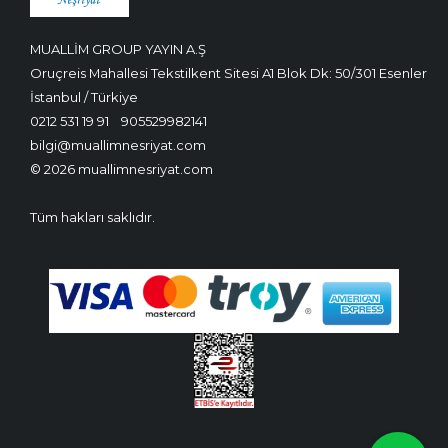
MUALLİM GROUP YAYIN A.Ş
Oruçreis Mahallesi Tekstilkent Sitesi A1 Blok Dk: 50/301 Esenler
İstanbul / Türkiye
0212 531 19 91
905529982141
bilgi@muallimnesriyat.com
© 2026 muallimnesriyat.com
Tüm hakları saklıdır.