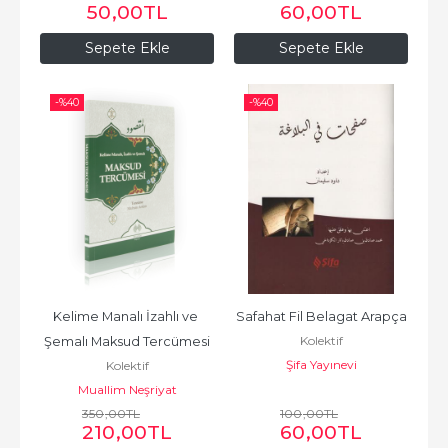
50
,00
TL
60
,00
TL
Sepete Ekle
Sepete Ekle
-%
40
-%
40
Kelime Manalı İzahlı ve 
Safahat Fil Belagat Arapça
Kolektif
Şemalı Maksud Tercümesi
Şifa Yayınevi
Kolektif
Muallim Neşriyat
350
,00
TL
100
,00
TL
210
,00
TL
60
,00
TL