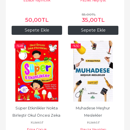
Ebabil Yayıncılık
Fazilet Neşriyat
55
,00
TL
50
,00
TL
35
,00
TL
Sepete Ekle
Sepete Ekle
-%
48
-%
50
Süper Etkinlikler Nokta 
Muhadese Meşhur 
Birleştir Okul Öncesi Zeka 
Meslekler
Kolektif
Kolektif
Etkinlikleri
Ema Çocuk
Ravza Yayınları