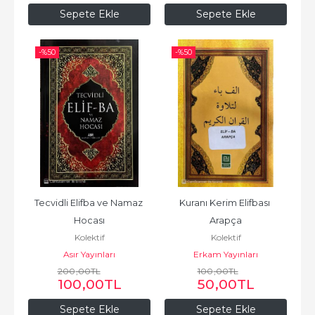
Sepete Ekle
Sepete Ekle
-%
50
-%
50
Tecvidli Elifba ve Namaz 
Kuranı Kerim Elifbası 
Hocası
Arapça
Kolektif
Kolektif
Asır Yayınları
Erkam Yayınları
200
,00
TL
100
,00
TL
100
,00
TL
50
,00
TL
Sepete Ekle
Sepete Ekle