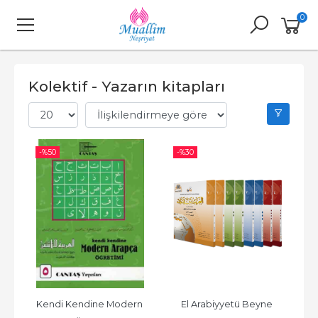
0
Kolektif - Yazarın kitapları
-%
50
-%
30
Kendi Kendine Modern 
El Arabiyyetü Beyne 