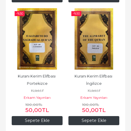
-%
50
-%
50
Kuranı Kerim Elifbası 
Kuranı Kerim Elifbası 
Portekizce
İngilizce
Kolektif
Kolektif
Erkam Yayınları
Erkam Yayınları
100
,00
TL
100
,00
TL
50
,00
TL
50
,00
TL
Sepete Ekle
Sepete Ekle