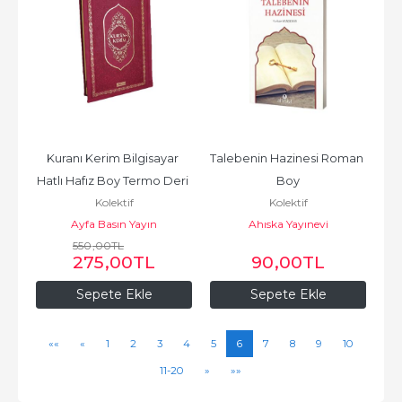
Kuranı Kerim Bilgisayar 
Talebenin Hazinesi Roman 
Hatlı Hafız Boy Termo Deri 
Boy
Kolektif
Kolektif
Cilt
Ayfa Basın Yayın
Ahıska Yayınevi
550
,00
TL
275
,00
TL
90
,00
TL
Sepete Ekle
Sepete Ekle
««
«
1
2
3
4
5
6
7
8
9
10
11-20
»
»»