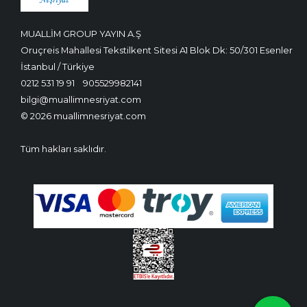
MUALLİM GROUP YAYIN A.Ş
Oruçreis Mahallesi Tekstilkent Sitesi A1 Blok Dk: 50/301 Esenler
İstanbul / Türkiye
0212 531 19 91
905529982141
bilgi@muallimnesriyat.com
© 2026 muallimnesriyat.com
Tüm hakları saklıdır.