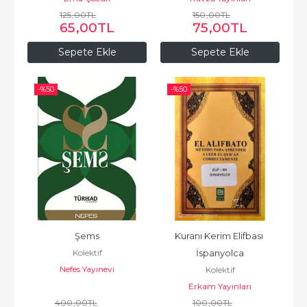
125
,00
TL
150
,00
TL
65
,00
TL
75
,00
TL
Sepete Ekle
Sepete Ekle
-%
50
-%
50
Şems
Kuranı Kerim Elifbası 
Kolektif
İspanyolca
Nefes Yayınevi
Kolektif
Erkam Yayınları
400
,00
TL
100
,00
TL