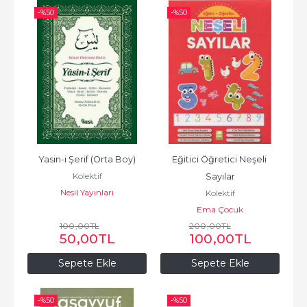
-%
50
-%
50
Yasin-i Şerif (Orta Boy)
Eğitici Öğretici Neşeli 
Kolektif
Sayılar
Nesil Yayınları
Kolektif
Ema Çocuk
100
,00
TL
200
,00
TL
50
,00
TL
100
,00
TL
Sepete Ekle
Sepete Ekle
-%
50
-%
50