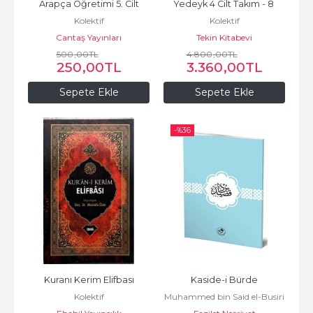
Arapça Öğretimi 5. Cilt
Yedeyk 4 Cilt Takım - 8 
Kolektif
Kolektif
Kitap سلسلة العربية بين يديك...
Cantaş Yayınları
Tekin Kitabevi
500
,00
TL
4.800
,00
TL
250
,00
TL
3.360
,00
TL
Sepete Ekle
Sepete Ekle
-%
36
Kuranı Kerim Elifbası
Kaside-i Bürde
Kolektif
Muhammed bin Said el-Busiri