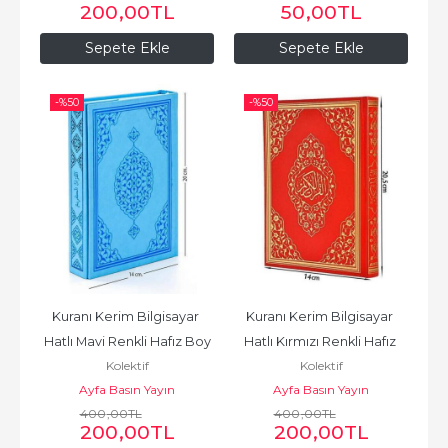
200
,00
TL
50
,00
TL
Sepete Ekle
Sepete Ekle
-%
50
-%
50
Kuranı Kerim Bilgisayar 
Kuranı Kerim Bilgisayar 
Hatlı Mavi Renkli Hafız Boy
Hatlı Kırmızı Renkli Hafız 
Kolektif
Kolektif
Boy
Ayfa Basın Yayın
Ayfa Basın Yayın
400
,00
TL
400
,00
TL
200
,00
TL
200
,00
TL