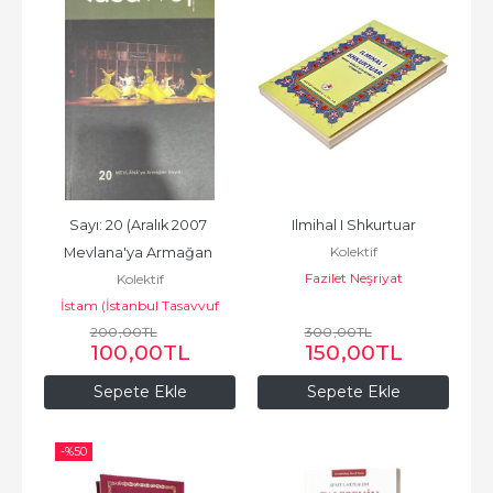
Sayı: 20 (Aralık 2007 
Ilmihal I Shkurtuar
Kolektif
Mevlana'ya Armağan 
Fazilet Neşriyat
Kolektif
Sayısı)Tasavvuf İlmi ve...
İstam (İstanbul Tasavvuf
Araştırmaları Merkezi)
200
,00
TL
300
,00
TL
100
,00
TL
150
,00
TL
Sepete Ekle
Sepete Ekle
-%
50