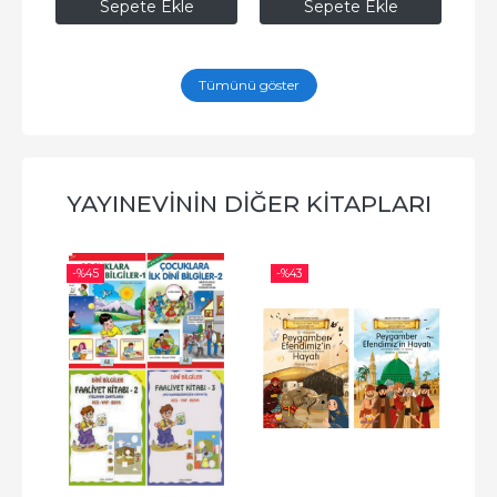
Sepete Ekle
Sepete Ekle
Tümünü göster
YAYINEVININ DIĞER KITAPLARI
-%
45
-%
43
-%