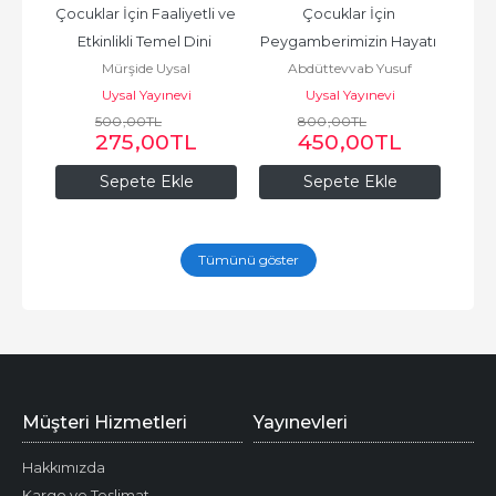
alı 
Çocuklar İçin Faaliyetli ve 
Çocuklar İçin 
Hik
itap)
Etkinlikli Temel Dini 
Peygamberimizin Hayatı 
Değe
Mürşide Uysal
Abdüttevvab Yusuf
Bilgiler Seti (4 Kitap)
Mekke ve Medine 
Uysal Yayınevi
Uysal Yayınevi
Dönemi Ciltli (2...
500
,00
TL
800
,00
TL
275
,00
TL
450
,00
TL
Sepete Ekle
Sepete Ekle
Tümünü göster
Müşteri Hizmetleri
Yayınevleri
Hakkımızda
Kargo ve Teslimat