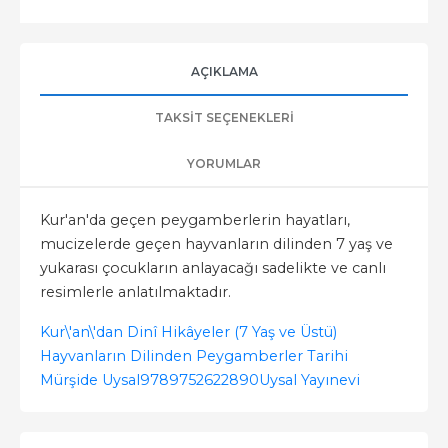
AÇIKLAMA
TAKSIT SEÇENEKLERI
YORUMLAR
Kur'an'da geçen peygamberlerin hayatları,
mucizelerde geçen hayvanların dilinden 7 yaş ve
yukarası çocukların anlayacağı sadelikte ve canlı
resimlerle anlatılmaktadır.
Kur\'an\'dan Dinî Hikâyeler (7 Yaş ve Üstü)
Hayvanların Dilinden Peygamberler Tarihi
Mürşide Uysal
9789752622890
Uysal Yayınevi