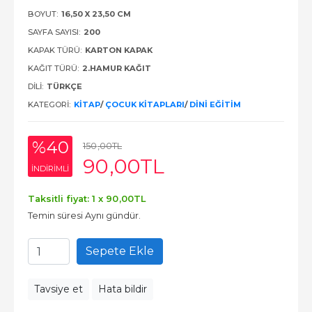
BOYUT:
16,50 X 23,50 CM
SAYFA SAYISI:
200
KAPAK TÜRÜ:
KARTON KAPAK
KAĞIT TÜRÜ:
2.HAMUR KAĞIT
DILI:
TÜRKÇE
KATEGORI:
KITAP
/
ÇOCUK KITAPLARI
/
DINI EĞITIM
%40
150
,00
TL
90
,00
TL
INDIRIMLI
Taksitli fiyat: 1 x
90
,00
TL
Temin süresi Aynı gündür.
Sepete Ekle
Tavsiye et
Hata bildir