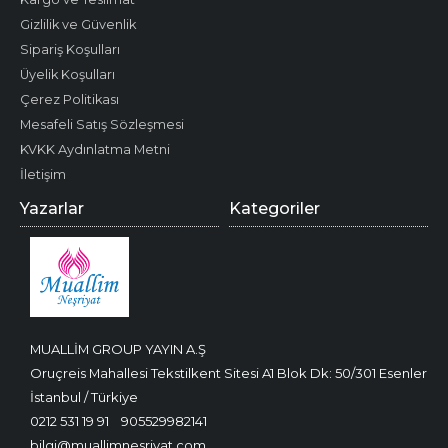
Gizlilik ve Güvenlik
Sipariş Koşulları
Üyelik Koşulları
Çerez Politikası
Mesafeli Satış Sözleşmesi
KVKK Aydınlatma Metni
İletişim
Yazarlar
Kategoriler
MUALLİM GROUP YAYIN A.Ş
Oruçreis Mahallesi Tekstilkent Sitesi A1 Blok Dk: 50/301 Esenler
İstanbul / Türkiye
0212 531 19 91
905529982141
bilgi@muallimnesriyat.com