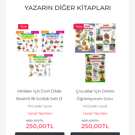
YAZARIN DIĞER KITAPLARI
-%
44
-%
44
-%
rla 
Minikler İçin Dört Dilde 
Çocuklar İçin Dinimi 
 (4 
Resimli İlk Sözlük Seti (3 
Öğreniyorum Soru 
Peyg
Mürşide Uysal
Mürşide Uysal
Kitap)
Cevap ve Hikayelerle (3 
ve 
Uysal Yayınevi
Uysal Yayınevi
Cilt Takım)
450
,00
TL
450
,00
TL
250
,00
TL
250
,00
TL