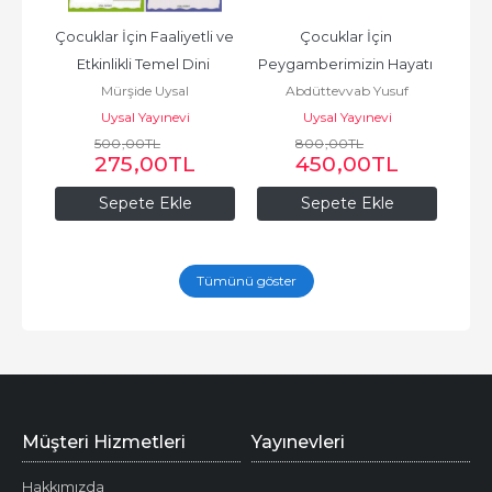
alı 
Çocuklar İçin Faaliyetli ve 
Çocuklar İçin 
Hik
itap)
Etkinlikli Temel Dini 
Peygamberimizin Hayatı 
Değe
Mürşide Uysal
Abdüttevvab Yusuf
Bilgiler Seti (4 Kitap)
Mekke ve Medine 
Uysal Yayınevi
Uysal Yayınevi
Dönemi Ciltli (2...
500
,00
TL
800
,00
TL
275
,00
TL
450
,00
TL
Sepete Ekle
Sepete Ekle
Tümünü göster
Müşteri Hizmetleri
Yayınevleri
Hakkımızda