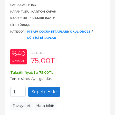
SAYFA SAYISI:
104
KAPAK TÜRÜ:
KARTON KAPAK
KAĞIT TÜRÜ:
1.HAMUR KAĞIT
DILI:
TÜRKÇE
KATEGORI:
KITAP
/
ÇOCUK KITAPLARI
/
OKUL ÖNCESI
/
EĞITICI KITAPLAR
%40
125
,00
TL
75
,00
TL
INDIRIMLI
Taksitli fiyat: 1 x
75
,00
TL
Temin süresi Aynı gündür.
Sepete Ekle
Tavsiye et
Hata bildir