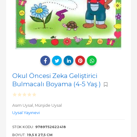
Okul Öncesi Zeka Geliştirici
Bulmacalı Boyama (4-5 Yaş )
Asım Uysal,
Mürşide Uysal
Uysal Yayınevi
STOK KODU:
9789752622418
BOYUT:
19,5 X 27,5 CM