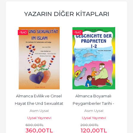
YAZARIN DIĞER KITAPLARI
-%
40
-%
40
-%
Almanca Evlilik ve Cinsel 
Almanca Boyamalı 
A
erne 
Hayat Ehe Und Sexualıtat 
Peygamberler Tarihi - 
Abde
Asım Uysal
Asım Uysal
Im Islam
Die Geschichte Der 
G
Uysal Yayınevi
Uysal Yayınevi
Propheten
600
,00
TL
200
,00
TL
360
,00
TL
120
,00
TL