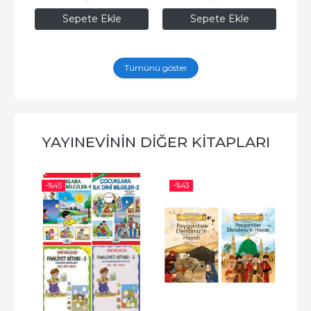
Sepete Ekle
Sepete Ekle
Tümünü göster
YAYINEVININ DIĞER KITAPLARI
-%
45
-%
43
-%