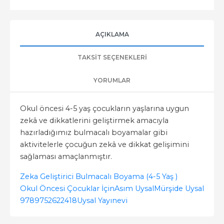
AÇIKLAMA
TAKSIT SEÇENEKLERI
YORUMLAR
Okul öncesi 4-5 yaş çocukların yaşlarına uygun
zekâ ve dikkatlerini geliştirmek amacıyla
hazırladığımız bulmacalı boyamalar gibi
aktivitelerle çocuğun zekâ ve dikkat gelişimini
sağlaması amaçlanmıştır.
Zeka Geliştirici Bulmacalı Boyama (4-5 Yaş )
Okul Öncesi Çocuklar İçin
Asım Uysal
Mürşide Uysal
9789752622418
Uysal Yayınevi