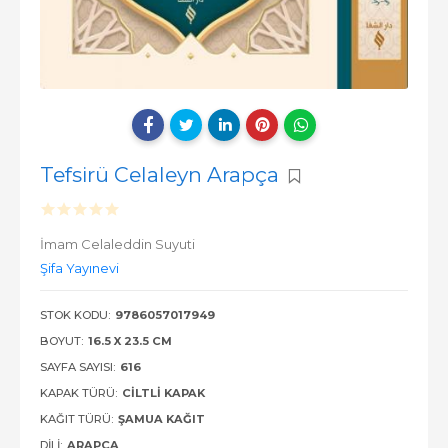
Tefsirü Celaleyn Arapça
İmam Celaleddin Suyuti
Şifa Yayınevi
STOK KODU:
9786057017949
BOYUT:
16.5 X 23.5 CM
SAYFA SAYISI:
616
KAPAK TÜRÜ:
CILTLI KAPAK
KAĞIT TÜRÜ:
ŞAMUA KAĞIT
DILI:
ARAPÇA