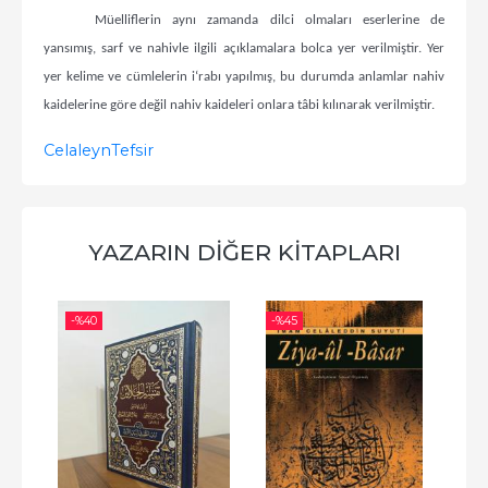
Müelliflerin aynı zamanda dilci olmaları eserlerine de
yansımış, sarf ve nahivle ilgili açıklamalara bolca yer verilmiştir. Yer
yer kelime ve cümlelerin i‘rabı yapılmış, bu durumda anlamlar nahiv
kaidelerine göre değil nahiv kaideleri onlara tâbi kılınarak verilmiştir.
Celaleyn
Tefsir
YAZARIN DIĞER KITAPLARI
-%
40
-%
45
-%