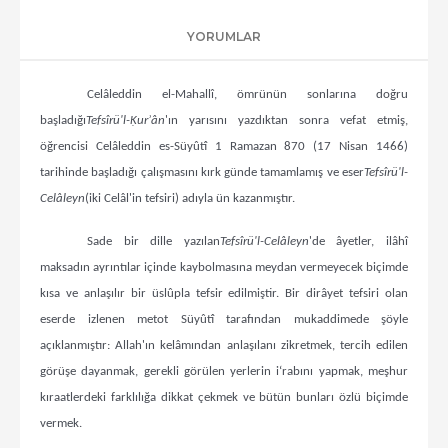
YORUMLAR
Celâleddin el-Mahallî, ömrünün sonlarına doğru
başladığı
Tefsîrü'l-Ḳurʾân
'ın yarısını yazdıktan sonra vefat etmiş,
öğrencisi Celâleddin es-Süyûtî 1 Ramazan 870 (17 Nisan 1466)
tarihinde başladığı çalışmasını kırk günde tamamlamış ve eser
Tefsîrü'l-
Celâleyn
(iki Celâl'in tefsiri) adıyla ün kazanmıştır.
Sade bir dille yazılan
Tefsîrü'l-Celâleyn
'de âyetler, ilâhî
maksadın ayrıntılar içinde kaybolmasına meydan vermeyecek biçimde
kısa ve anlaşılır bir üslûpla tefsir edilmiştir. Bir dirâyet tefsiri olan
eserde izlenen metot Süyûtî tarafından mukaddimede şöyle
açıklanmıştır: Allah'ın kelâmından anlaşılanı zikretmek, tercih edilen
görüşe dayanmak, gerekli görülen yerlerin i‘rabını yapmak, meşhur
kıraatlerdeki farklılığa dikkat çekmek ve bütün bunları özlü biçimde
vermek.