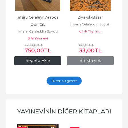
pça 
Tefsirü Celaleyn Arapça 
Ziya-ûl -Bâsar
Tef
İmam Celaleddin Suyuti
li
Deri Cilt
E
Çelik Yayınevi
uti
İmam Celaleddin Suyuti
İm
Şifa Yayınevi
1.250
,00
TL
60
,00
TL
750
,00
TL
33
,00
TL
Sepete Ekle
Stokta yok
Tümünü göster
YAYINEVININ DIĞER KITAPLARI