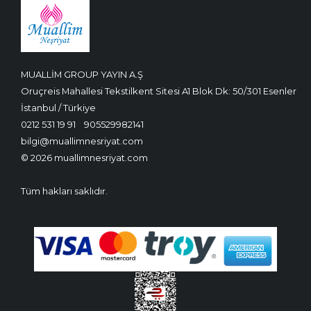
MUALLİM GROUP YAYIN A.Ş
Oruçreis Mahallesi Tekstilkent Sitesi A1 Blok Dk: 50/301 Esenler
İstanbul / Türkiye
0212 531 19 91
905529982141
bilgi@muallimnesriyat.com
© 2026 muallimnesriyat.com
Tüm hakları saklıdır.