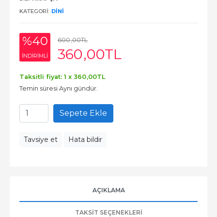
KATEGORI:
DINI
%40
600
,00
TL
360
,00
TL
INDIRIMLI
Taksitli fiyat: 1 x
360
,00
TL
Temin süresi Aynı gündür.
Sepete Ekle
Tavsiye et
Hata bildir
AÇIKLAMA
TAKSIT SEÇENEKLERI