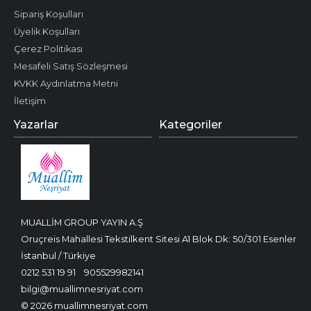
Sipariş Koşulları
Üyelik Koşulları
Çerez Politikası
Mesafeli Satış Sözleşmesi
KVKK Aydınlatma Metni
İletişim
Yazarlar
Kategoriler
MUALLİM GROUP YAYIN A.Ş
Oruçreis Mahallesi Tekstilkent Sitesi A1 Blok Dk: 50/301 Esenler
İstanbul / Türkiye
0212 531 19 91
905529982141
bilgi@muallimnesriyat.com
© 2026 muallimnesriyat.com