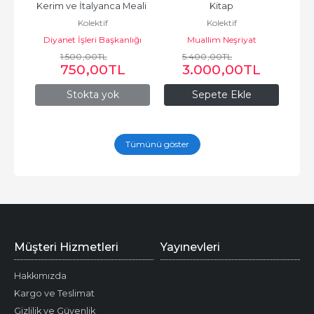
eali 
Kerim ve İtalyanca Meali 
Kitap
Kolektif
Kolektif
Orta Boy)
lığı
Diyanet İşleri Başkanlığı
Muallim Neşriyat
1.500
Yayınları
,00
TL
5.400
,00
TL
750
,00
TL
3.000
,00
TL
Stokta yok
Sepete Ekle
Tümünü göster
Müşteri Hizmetleri
Yayınevleri
Hakkımızda
Kargo ve Teslimat
Gizlilik ve Güvenlik