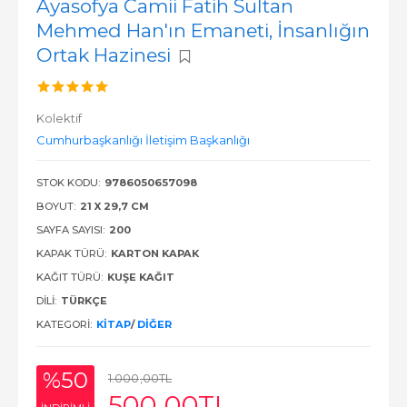
Ayasofya Camii Fatih Sultan
Mehmed Han'ın Emaneti, İnsanlığın
Ortak Hazinesi
Kolektif
Cumhurbaşkanlığı İletişim Başkanlığı
STOK KODU:
9786050657098
BOYUT:
21 X 29,7 CM
SAYFA SAYISI:
200
KAPAK TÜRÜ:
KARTON KAPAK
KAĞIT TÜRÜ:
KUŞE KAĞIT
DILI:
TÜRKÇE
KATEGORI:
KITAP
/
DIĞER
%50
1.000
,00
TL
500
,00
TL