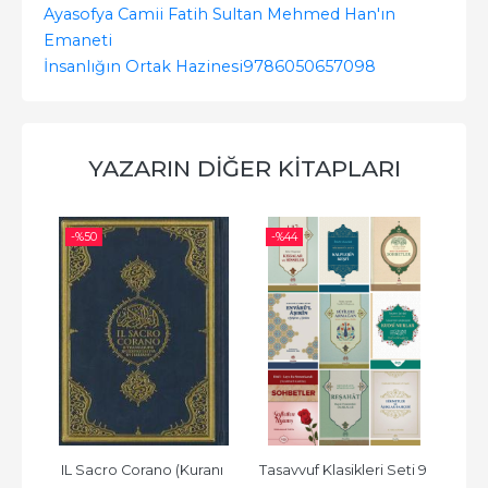
Ayasofya Camii Fatih Sultan Mehmed Han'ın
Emaneti
İnsanlığın Ortak Hazinesi
9786050657098
YAZARIN DIĞER KITAPLARI
-%
50
-%
44
nı 
IL Sacro Corano (Kuranı 
Tasavvuf Klasikleri Seti 9 
E