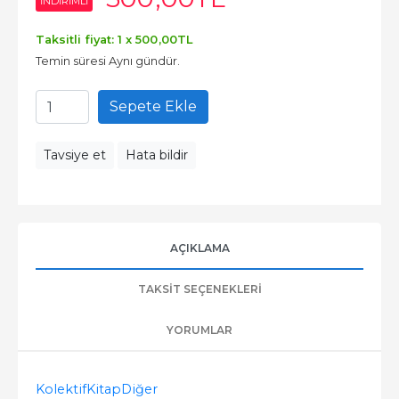
INDIRIMLI
Taksitli fiyat: 1 x
500
,00
TL
Temin süresi Aynı gündür.
Sepete Ekle
Tavsiye et
Hata bildir
AÇIKLAMA
TAKSIT SEÇENEKLERI
YORUMLAR
Kolektif
Kitap
Diğer