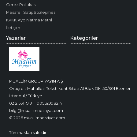
Çerez Politikası
Mesafeli Satış Sözleşmesi
KVKK Aydınlatma Metni
İletişim
Yazarlar
Kategoriler
MUALLİM GROUP YAYIN A.Ş
Oruçreis Mahallesi Tekstilkent Sitesi A1 Blok Dk: 50/301 Esenler
İstanbul / Türkiye
0212 531 19 91
905529982141
bilgi@muallimnesriyat.com
© 2026 muallimnesriyat.com
Tüm hakları saklıdır.