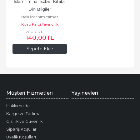
İslam İlmihali Ezber Kitabı 
Dini Bilgiler
Halil İbrahim Yılmaz
Kitap Kalbi Yayıncılık
200
,00
TL
140
,00
TL
Sepete Ekle
Müşteri Hizmetleri
Yayınevleri
Hakkımızda
Kargo ve Teslimat
Gizlilik ve Güvenlik
Sipariş Koşulları
Üyelik Koşulları