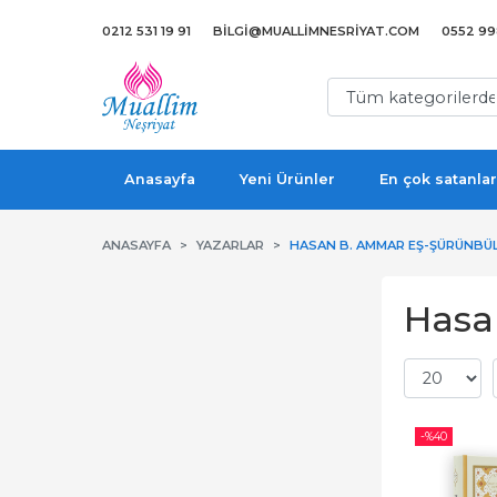
0212 531 19 91
BILGI@MUALLIMNESRIYAT.COM
0552 998
Anasayfa
Yeni Ürünler
En çok satanlar
ANASAYFA
YAZARLAR
HASAN B. AMMAR EŞ-ŞÜRÜNBÜL
Hasan
-%
40