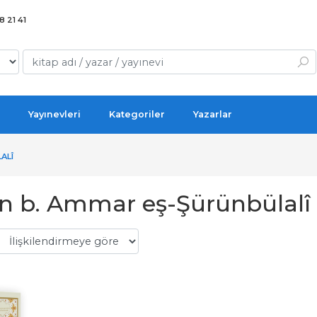
 21 41
Yayınevleri
Kategoriler
Yazarlar
ALÎ
 b. Ammar eş-Şürünbülalî -