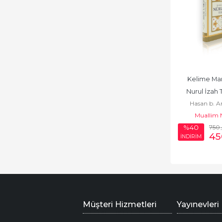
Kelime Mana
Nurul İzah
Hasan b. 
Muallim 
Şürünb
750
%40
45
İNDİRİM
Müşteri Hizmetleri
Yayınevleri