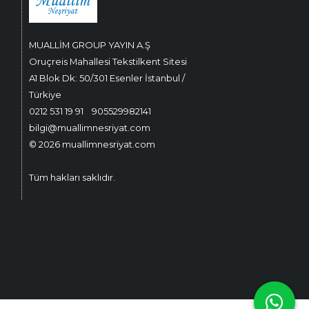
MUALLİM GROUP YAYIN A.Ş
Oruçreis Mahallesi Tekstilkent Sitesi
A1 Blok Dk: 50/301 Esenler İstanbul /
Türkiye
0212 531 19 91
905529982141
bilgi@muallimnesriyat.com
© 2026 muallimnesriyat.com
Tüm hakları saklıdır.