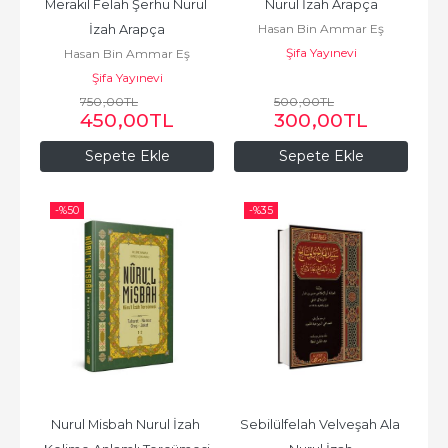
Merakıl Felah Şerhu Nurul 
Nurul İzah Arapça
Hasan Bin Ammar Eş
İzah Arapça
Şifa Yayınevi
Şürünbülali
Hasan Bin Ammar Eş
Şifa Yayınevi
Şürünbülali
750
,00
TL
500
,00
TL
450
,00
TL
300
,00
TL
Sepete Ekle
Sepete Ekle
-%
50
-%
35
Nurul Misbah Nurul İzah 
Sebilülfelah Velveşah Ala 