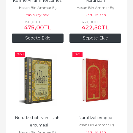
Kelime Anlamlı Tercümesi
Nurul İzah
Hasan Bin Ammar Eş
Hasan Bin Ammar Eş
Yasin Yayınevi
Şürünbülali
Darul Mizan
Şürünbülali
950
,00
TL
650
,00
TL
475
,00
TL
422
,50
TL
Sepete Ekle
Sepete Ekle
-%
50
-%
35
Nurul Misbah Nurul İzah 
Nurul İzah Arapça
Hasan Bin Ammar Eş
Tercümesi
Darul Mizan
Şürünbülali
Hasan Bin Ammar Eş