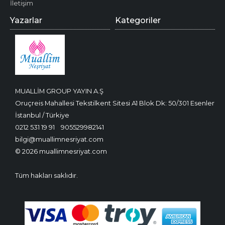
İletişim
Yazarlar
Kategoriler
MUALLİM GROUP YAYIN A.Ş
Oruçreis Mahallesi Tekstilkent Sitesi A1 Blok Dk: 50/301 Esenler
İstanbul / Türkiye
0212 531 19 91
905529982141
bilgi@muallimnesriyat.com
© 2026 muallimnesriyat.com
Tüm hakları saklıdır.