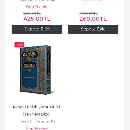
Yasin Yayınevi
Şürünbülali
850
,00
TL
400
,00
TL
425
,00
TL
260
,00
TL
Sepete Ekle
Sepete Ekle
-%
50
Merakıl Felah Şerhu Nurul 
İzah Yeni Dizgi
Hasan Bin Ammar Eş
Siraç Yayınevi
Şürünbülali