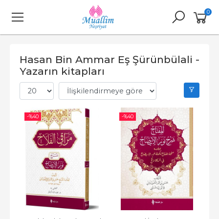
0
Hasan Bin Ammar Eş Şürünbülali -
Yazarın kitapları
-%
40
-%
40