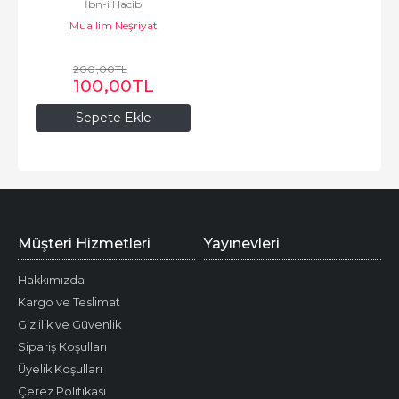
İbn-i Hacib
Muallim Neşriyat
200
,00
TL
100
,00
TL
Sepete Ekle
Müşteri Hizmetleri
Yayınevleri
Hakkımızda
Kargo ve Teslimat
Gizlilik ve Güvenlik
Sipariş Koşulları
Üyelik Koşulları
Çerez Politikası