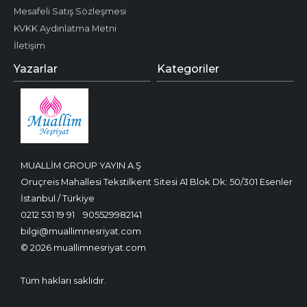
Mesafeli Satış Sözleşmesi
KVKK Aydınlatma Metni
İletişim
Yazarlar
Kategoriler
MUALLİM GROUP YAYIN A.Ş
Oruçreis Mahallesi Tekstilkent Sitesi A1 Blok Dk: 50/301 Esenler
İstanbul / Türkiye
0212 531 19 91
905529982141
bilgi@muallimnesriyat.com
© 2026 muallimnesriyat.com
Tüm hakları saklıdır.