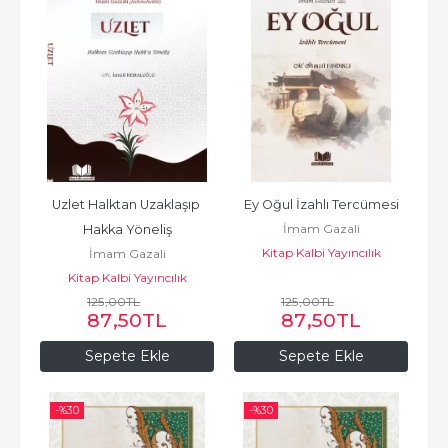
Uzlet Halktan Uzaklaşıp 
Ey Oğul İzahlı Tercümesi
İmam Gazali
Hakka Yöneliş
Kitap Kalbi Yayıncılık
İmam Gazali
Kitap Kalbi Yayıncılık
125
,00
TL
125
,00
TL
87
,50
TL
87
,50
TL
Sepete Ekle
Sepete Ekle
-%
30
-%
30