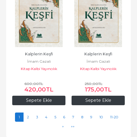
Kalplerin Keşfi
Kalplerin Keşfi
İmam Gazali
İmam Gazali
Kitap Kalbi Yayıncılık
Kitap Kalbi Yayıncılık
600
,00
TL
250
,00
TL
420
,00
TL
175
,00
TL
Sepete Ekle
Sepete Ekle
1
2
3
4
5
6
7
8
9
10
11-20
»
»»