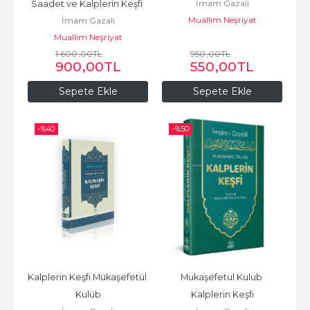
İmam Gazali
Saadet ve Kalplerin Keşfi 
Muallim Neşriyat
İmam Gazali
Ciltli (2 Kitap)
Muallim Neşriyat
1.600
,00
TL
950
,00
TL
900
,00
TL
550
,00
TL
Sepete Ekle
Sepete Ekle
-%
40
-%
50
Kalplerin Keşfi Mükaşefetül 
Mukaşefetul Kulub 
Kulüb
Kalplerin Keşfi