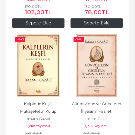
170
,00
TL
130
,00
TL
102
,00
TL
78
,00
TL
Sepete Ekle
Sepete Ekle
-%
40
-%
40
Kalplerin Keşfi 
Gündüzlerin ve Gecelerin 
Mukaşefetü'l Kulüp
İhyasının Fazileti
İmam Gazali
İmam Gazali
Çelik Yayınevi
Çelik Yayınevi
350
,00
TL
170
,00
TL