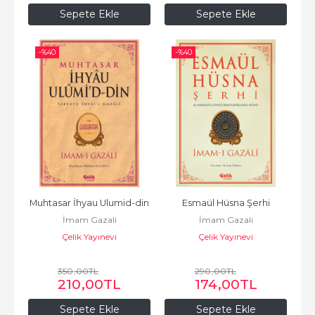
Sepete Ekle
Sepete Ekle
-%
40
-%
40
Muhtasar İhyau Ulumid-din
Esmaül Hüsna Şerhi
İmam Gazali
İmam Gazali
Çelik Yayınevi
Çelik Yayınevi
350
,00
TL
290
,00
TL
210
,00
TL
174
,00
TL
Sepete Ekle
Sepete Ekle