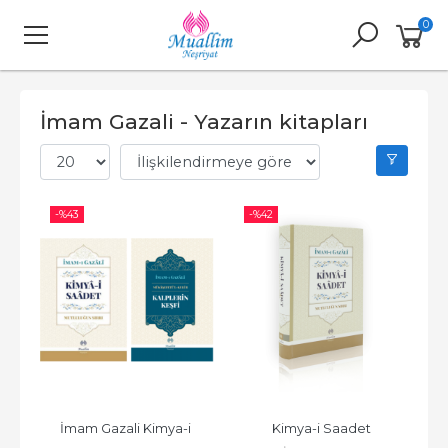
0
İmam Gazali - Yazarın kitapları
-%
43
-%
42
İmam Gazali Kimya-i 
Kimya-i Saadet