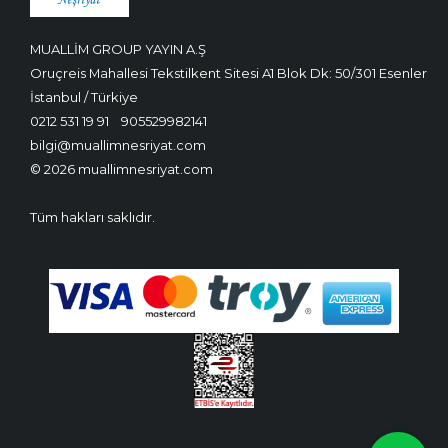
MUALLİM GROUP YAYIN A.Ş
Oruçreis Mahallesi Tekstilkent Sitesi A1 Blok Dk: 50/301 Esenler
İstanbul / Türkiye
0212 531 19 91
905529982141
bilgi@muallimnesriyat.com
© 2026 muallimnesriyat.com
Tüm hakları saklıdır.