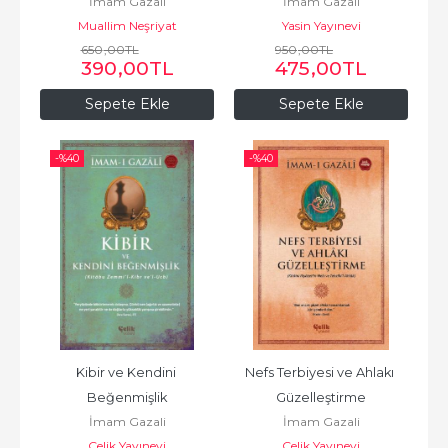
İmam Gazali
İmam Gazali
Muallim Neşriyat
Yasin Yayınevi
650
,00
TL
950
,00
TL
390
,00
TL
475
,00
TL
Sepete Ekle
Sepete Ekle
-%
40
-%
40
Kibir ve Kendini 
Nefs Terbiyesi ve Ahlakı 
Beğenmişlik
Güzelleştirme
İmam Gazali
İmam Gazali
Çelik Yayınevi
Çelik Yayınevi