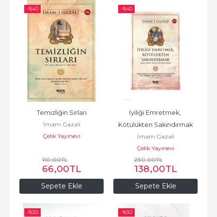
-%
40
-%
40
Temizliğin Sırları
İyiliği Emretmek, 
İmam Gazali
Kötülükten Sakındırmak
Çelik Yayınevi
İmam Gazali
Çelik Yayınevi
110
,00
TL
230
,00
TL
66
,00
TL
138
,00
TL
Sepete Ekle
Sepete Ekle
-%
30
-%
30