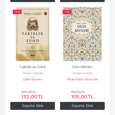
-%
40
-%
30
Fakirlik ve Zühd
Dilin Afetleri
İmam Gazali
İmam Gazali
Çelik Yayınevi
Kitap Kalbi Yayıncılık
220
,00
TL
150
,00
TL
132
,00
TL
105
,00
TL
Sepete Ekle
Sepete Ekle