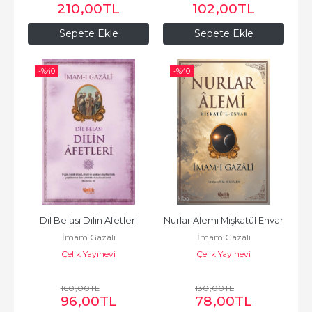
210
,00
TL
102
,00
TL
Sepete Ekle
Sepete Ekle
-%
40
-%
40
Dil Belası Dilin Afetleri
Nurlar Alemi Mişkatül Envar
İmam Gazali
İmam Gazali
Çelik Yayınevi
Çelik Yayınevi
160
,00
TL
130
,00
TL
96
,00
TL
78
,00
TL