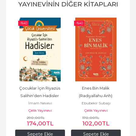
YAYINEVININ DIĞER KITAPLARI
-%
40
-%
40
-%
tül 
Çocuklar İçin Riyazüs 
Enes Bin Malik 
cuk 
Salihin'den Hadisler 
(Radıyallahu Anh) 
(Rad
İmam Nevevi
Ebubekir Subaşı
Çocuk Üniversitesi
Peygamber Hizmetkarı - 
Çelik Yayınevi
Çelik Yayınevi
Hidayet Yıldızları
290
,00
TL
170
,00
TL
174
,00
TL
102
,00
TL
Sepete Ekle
Sepete Ekle