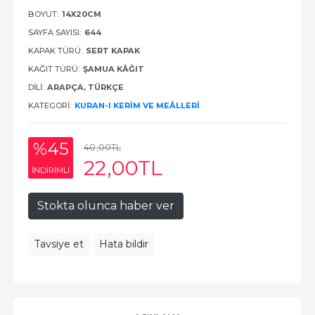
BOYUT:
14X20CM
SAYFA SAYISI:
644
KAPAK TÜRÜ:
SERT KAPAK
KAĞIT TÜRÜ:
ŞAMUA KÂĞIT
DILI:
ARAPÇA, TÜRKÇE
KATEGORI:
KURAN-I KERIM VE MEÂLLERI
%45
40
,00
TL
22
,00
TL
INDIRIMLI
Stokta olunca haber ver
Tavsiye et
Hata bildir