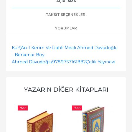
AÇIKLAMA
TAKSIT SEÇENEKLERI
YORUMLAR
Kur\'An-I Kerim Ve İzahlı Meali Ahmed Davudoğlu
- Berkenar Boy
Ahmed Davudoğlu
9789757161882
Çelik Yayınevi
YAZARIN DIĞER KITAPLARI
-%
45
-%
45
-%