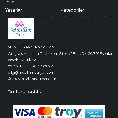
İletişim
Yazarlar
Kategoriler
MUALLİM GROUP YAYIN A.Ş
Oruçreis Mahallesi Tekstilkent Sitesi A1 Blok Dk: 50/301 Esenler
İstanbul / Türkiye
0212 531 19 91
905529982141
bilgi@muallimnesriyat.com
© 2026 muallimnesriyat.com
Tüm hakları saklıdır.