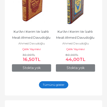
lı 
Kur'An-I Kerim Ve İzahlı 
Kur'An-I Kerim Ve İzahlı 
Kur
lı)
Meali Ahmed Davudoğlu 
Meali Ahmed Davudoğlu 
Meal
u
Ahmed Davudoğlu
Ahmed Davudoğlu
- Hafız Boy
- Rahle Boy
Çelik Yayınevi
Çelik Yayınevi
30
,00
TL
80
,00
TL
16
,50
TL
44
,00
TL
Stokta yok
Stokta yok
Tümünü göster