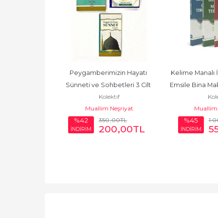
na Şeması
Peygamberimizin Hayatı 
Kelime Manalı İ
ktif
Sünneti ve Sohbetleri 3 Cilt 
Emsile Bina Ma
Neşriyat
Kolektif
Kole
Takım
(3 Cilt
Muallim Neşriyat
Muallim 
350
,00
TL
1.
%42
%45
00
TL
200
,00
TL
5
İNDİRİM
İNDİRİM