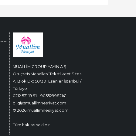
MUALLİM GROUP YAYIN A.Ş
Oruçreis Mahallesi Tekstilkent Sitesi
A1 Blok Dk: 50/301 Esenler İstanbul /
Türkiye
0212 531 19 91
905529982141
bilgi@muallimnesriyat.com
© 2026 muallimnesriyat.com
Tüm hakları saklıdır.