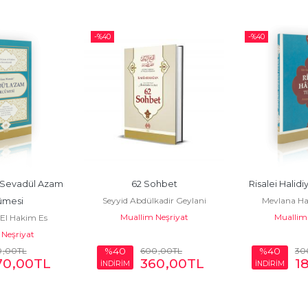
-%
40
-%
40
 Sevadül Azam 
62 Sohbet
Risalei Halid
Seyyid Abdülkadir Geylani
Mevlana Hal
ümesi
Muallim Neşriyat
Muallim 
El Hakim Es
Neşriyat
kandi
0
,00
TL
600
,00
TL
30
%40
%40
70
,00
TL
360
,00
TL
1
İNDİRİM
İNDİRİM