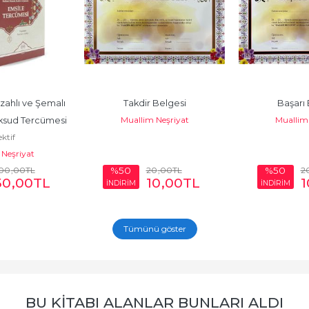
zahlı ve Şemalı 
Takdir Belgesi
Başarı 
Muallim Neşriyat
Muallim 
ksud Tercümesi 
ktif
 Takım)
Neşriyat
000
,00
TL
20
,00
TL
2
%50
%50
50
,00
TL
10
,00
TL
1
İNDİRİM
İNDİRİM
Tümünü göster
BU KITABI ALANLAR BUNLARI ALDI