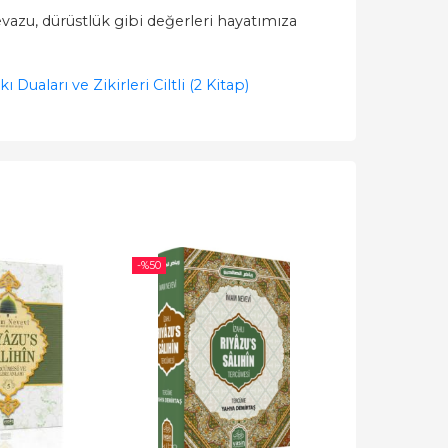
evazu, dürüstlük gibi değerleri hayatımıza
aları ve Zikirleri Ciltli (2 Kitap)
-%
50
-%
40