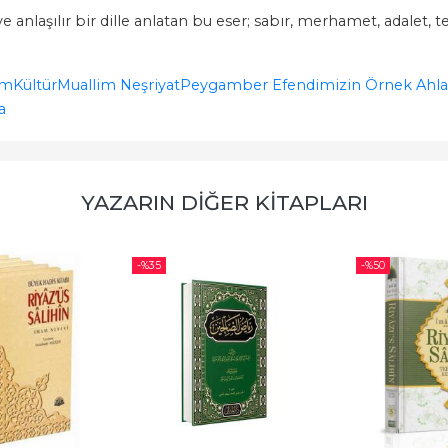
nlaşılır bir dille anlatan bu eser; sabır, merhamet, adalet, t
am
Kültür
Muallim Neşriyat
Peygamber Efendimizin Örnek Ahlakı Du
a
YAZARIN DIĞER KITAPLARI
-%
35
-%
50