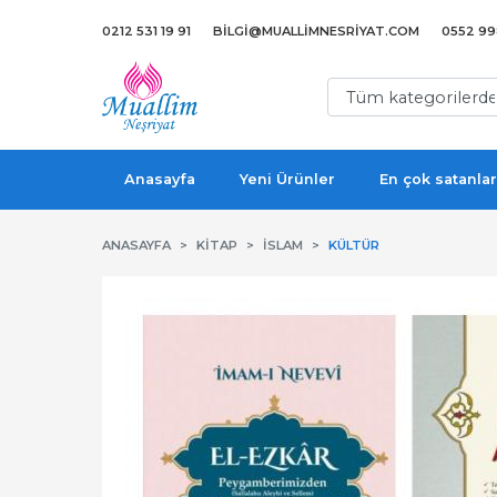
0212 531 19 91
BILGI@MUALLIMNESRIYAT.COM
0552 998
Anasayfa
Yeni Ürünler
En çok satanlar
ANASAYFA
KITAP
İSLAM
KÜLTÜR