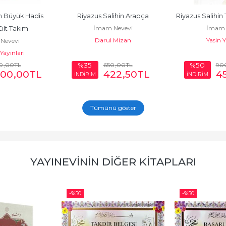
n Büyük Hadis 
Riyazus Salihin Arapça
Riyazus Salihin 
İmam Nevevi
İmam 
Cilt Takım
Darul Mizan
Yasin Y
Nevevi
ayınları
0
,00
TL
650
,00
TL
90
%35
%50
700
,00
TL
422
,50
TL
4
İNDİRİM
İNDİRİM
Tümünü göster
YAYINEVININ DIĞER KITAPLARI
-%
50
-%
50