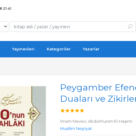
 21 41
Yayınevleri
Kategoriler
Yazarlar
Peygamber Efend
Duaları ve Zikirler
İmam Nevevi,
Abdulmunim El-Haşimi
Muallim Neşriyat