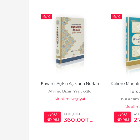
-%
40
-%
40
i Mükaşefetül 
Envarül Aşıkin Aşıkların Nurları
Kelime Manalı
Ahmet Bican Yazıcıoğlu
lüb
Terc
Muallim Neşriyat
Gazali
Ebul Kasım 
Neşriyat
Muallim 
Semer
0
,00
TL
600
,00
TL
45
%40
%40
90
,00
TL
360
,00
TL
2
İNDİRİM
İNDİRİM