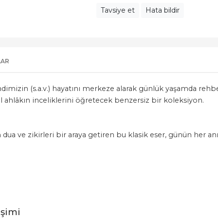
Tavsiye et
Hata bildir
LAR
imizin (s.a.v.) hayatını merkeze alarak günlük yaşamda rehberl
l ahlâkın inceliklerini öğretecek benzersiz bir koleksiyon.
 dua ve zikirleri bir araya getiren bu klasik eser, günün her 
şimi