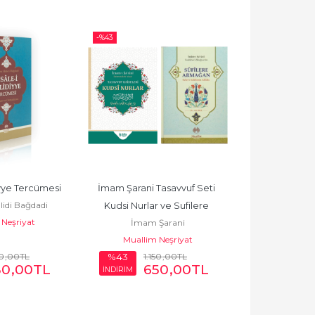
-%
43
-%
50
iyye Tercümesi
İmam Şarani Tasavvuf Seti 
Tenbihul Gafi
idi Bağdadi
Kudsi Nurlar ve Sufilere 
Uyandıran
Neşriyat
İmam Şarani
Ebu'l Leys e
Armağan Ciltli (2 Kitap)
Muallim Neşriyat
Yasin Y
0
,00
TL
1.150
,00
TL
1.1
%43
%50
80
,00
TL
650
,00
TL
5
İNDİRİM
İNDİRİM