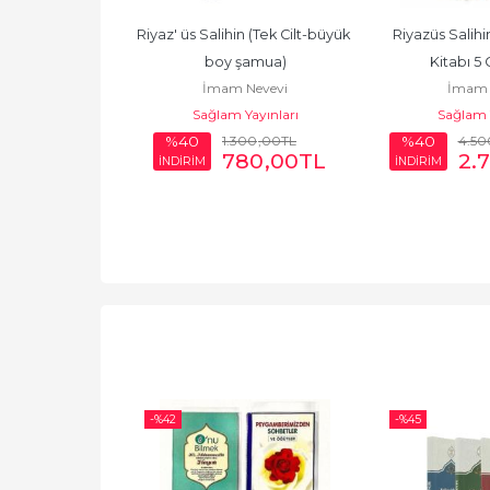
hin Tercümesi
Riyaz' üs Salihin (Tek Cilt-büyük 
Riyazüs Salihi
Nevevi
boy şamua)
Kitabı 5 
 Yayıncılık
İmam Nevevi
İmam 
Sağlam Yayınları
Sağlam Y
0
,00
TL
1.300
,00
TL
4.50
%40
%40
75
,00
TL
780
,00
TL
2.
İNDİRİM
İNDİRİM
-%
42
-%
45