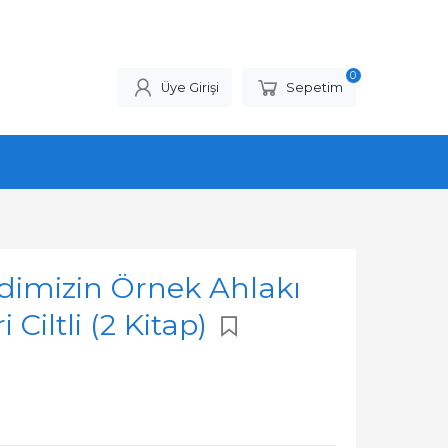
0
Üye Girişi
Sepetim
imizin Örnek Ahlakı
i Ciltli (2 Kitap)