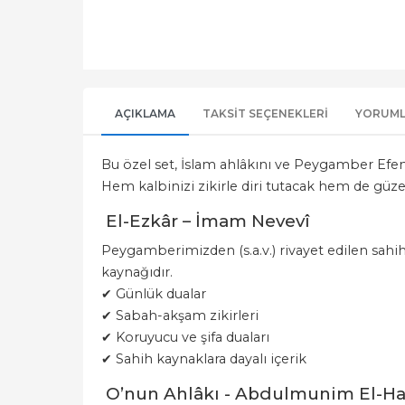
AÇIKLAMA
TAKSIT SEÇENEKLERI
YORUM
Bu özel set, İslam ahlâkını ve Peygamber Efend
Hem kalbinizi zikirle diri tutacak hem de güze
El-Ezkâr – İmam Nevevî
Peygamberimizden (s.a.v.) rivayet edilen sahih
kaynağıdır.
✔ Günlük dualar
✔ Sabah-akşam zikirleri
✔ Koruyucu ve şifa duaları
✔ Sahih kaynaklara dayalı içerik
O’nun Ahlâkı - Abdulmunim El-Ha