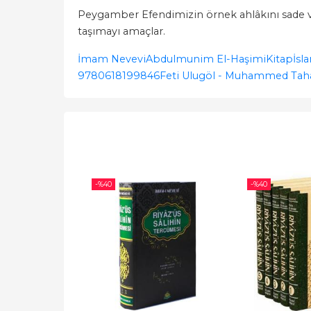
Peygamber Efendimizin örnek ahlâkını sade ve a
taşımayı amaçlar.
İmam Nevevi
Abdulmunim El-Haşimi
Kitap
İsl
9780618199846
Feti Ulugöl - Muhammed Tah
-%
40
-%
40