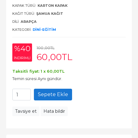
KAPAK TÜRÜ:
KARTON KAPAK
KAĞIT TÜRÜ:
ŞAMUA KAĞIT
DILI:
ARAPÇA
KATEGORI:
DINI-EĞITIM
%40
100
,00
TL
60
,00
TL
INDIRIMLI
Taksitli fiyat: 1 x
60
,00
TL
Temin süresi Aynı gündür.
Sepete Ekle
Tavsiye et
Hata bildir