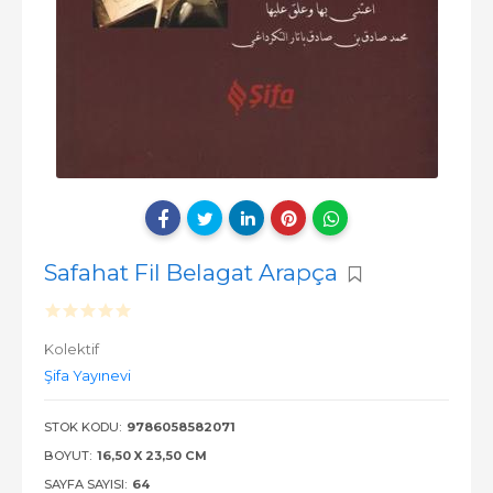
Safahat Fil Belagat Arapça
Kolektif
Şifa Yayınevi
STOK KODU:
9786058582071
BOYUT:
16,50 X 23,50 CM
SAYFA SAYISI:
64