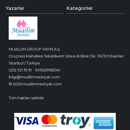
Yazarlar
Kategoriler
MUALLİM GROUP YAYIN A.Ş
Oruçreis Mahallesi Tekstilkent Sitesi A1 Blok Dk: 50/301 Esenler
İstanbul / Türkiye
0212 531 19 91
905529982141
bilgi@muallimnesriyat.com
© 2026 muallimnesriyat.com
Tüm hakları saklıdır.