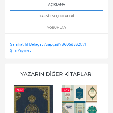
AÇIKLAMA
TAKSIT SEÇENEKLERI
YORUMLAR
Safahat fil Belagat Arapça
9786058582071
Şifa Yayınevi
YAZARIN DIĞER KITAPLARI
-%
50
-%
44