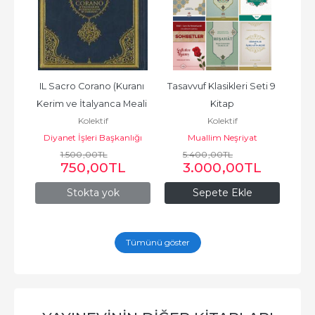
nı 
IL Sacro Corano (Kuranı 
Tasavvuf Klasikleri Seti 9 
E
eali 
Kerim ve İtalyanca Meali 
Kitap
Kolektif
Kolektif
Orta Boy)
lığı
Diyanet İşleri Başkanlığı
Muallim Neşriyat
1.500
Yayınları
,00
TL
5.400
,00
TL
750
,00
TL
3.000
,00
TL
Stokta yok
Sepete Ekle
Tümünü göster