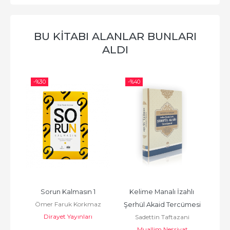
BU KITABI ALANLAR BUNLARI
ALDI
-%
30
-%
40
-%
Sorun Kalmasın 1
Kelime Manalı İzahlı 
en
Ömer Faruk Korkmaz
Ö
Şerhül Akaid Tercümesi
Dirayet Yayınları
Sadettin Taftazani
Muallim Neşriyat