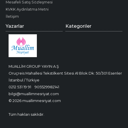
Mesafeli Satış Sözleşmesi
KVKK Aydınlatma Metni
İletişim
Yazarlar
Kategoriler
MUALLİM GROUP YAYIN A.Ş
Oruçreis Mahallesi Tekstilkent Sitesi A1 Blok Dk: 50/301 Esenler
İstanbul / Türkiye
0212 531 19 91
905529982141
bilgi@muallimnesriyat.com
© 2026 muallimnesriyat.com
Tüm hakları saklıdır.