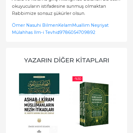
okuyucuların istifadesine sunmuş olmaktan
Rabbimize sonsuz şükürler olsun.
Ömer Nasuhi Bilmen
Kelam
Muallim Neşriyat
Mülahhas İlm-i Tevhid
9786054709892
YAZARIN DIĞER KITAPLARI
-%
50
-%