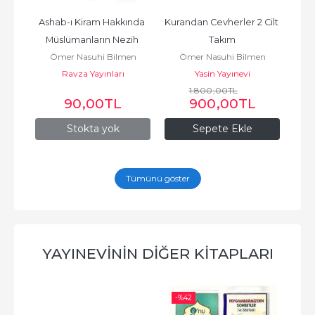
Ashab-ı Kiram Hakkında 
Kurandan Cevherler 2 Cilt 
Kur'
en
Müslümanların Nezih 
Takım
Meali
rı
Ömer Nasuhi Bilmen
Ömer Nasuhi Bilmen
Ö
İtikadları
Ravza Yayınları
Yasin Yayınevi
1.800
,00
TL
90
,00
TL
900
,00
TL
Stokta yok
Sepete Ekle
Tümünü göster
YAYINEVININ DIĞER KITAPLARI
-%
42
-%