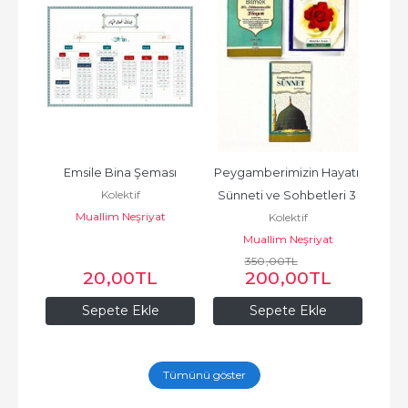
rihi 
Emsile Bina Şeması
Peygamberimizin Hayatı 
Kel
Kolektif
ap)
Sünneti ve Sohbetleri 3 
Ş
Muallim Neşriyat
ı
Kolektif
Cilt Takım
Maks
Muallim Neşriyat
350
,00
TL
20
,00
TL
200
,00
TL
Sepete Ekle
Sepete Ekle
Tümünü göster