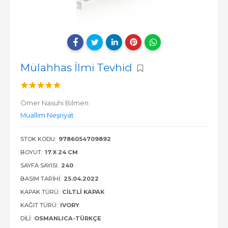
Mülahhas İlmi Tevhid
Ömer Nasuhi Bilmen
Muallim Neşriyat
STOK KODU:
9786054709892
BOYUT:
17 X 24 CM
SAYFA SAYISI:
240
BASIM TARIHI:
25.04.2022
KAPAK TÜRÜ:
CILTLI KAPAK
KAĞIT TÜRÜ:
IVORY
DILI:
OSMANLICA-TÜRKÇE