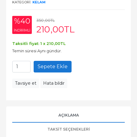
KATEGORI:
KELAM
%40
350
,00
TL
210
,00
TL
INDIRIMLI
Taksitli fiyat: 1 x
210
,00
TL
Temin süresi Aynı gündür.
Sepete Ekle
Tavsiye et
Hata bildir
AÇIKLAMA
TAKSIT SEÇENEKLERI