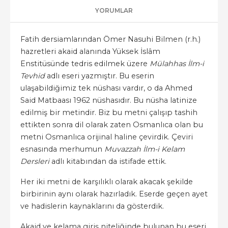
YORUMLAR
Fatih dersiamlarından Ömer Nasuhi Bilmen (r.h.)
hazretleri akaid alanında Yüksek İslâm
Enstitüsünde tedris edilmek üzere
Mülahhas İlm-i
Tevhid
adlı eseri yazmıştır. Bu eserin
ulaşabildiğimiz tek nüshası vardır, o da Ahmed
Said Matbaası 1962 nüshasıdır. Bu nüsha latinize
edilmiş bir metindir. Biz bu metni çalışıp tashih
ettikten sonra dil olarak zaten Osmanlıca olan bu
metni Osmanlıca orijinal haline çevirdik. Çeviri
esnasında merhumun
Muvazzah İlm-i Kelam
Dersleri
adlı kitabından da istifade ettik.
Her iki metni de karşılıklı olarak akacak şekilde
birbirinin aynı olarak hazırladık. Eserde geçen ayet
ve hadislerin kaynaklarını da gösterdik.
Akaid ve kelama giriş niteliğinde bulunan bu eseri