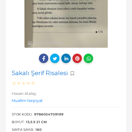
Sakalı Şerif Risalesi
Hasan Atalay
Muallim Neşriyat
STOK KODU:
9786054709199
BOYUT:
13,5 X 21 CM
SAYFA SAYISI:
160