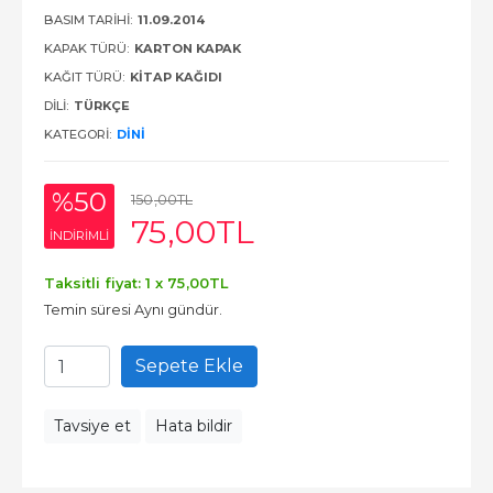
BASIM TARIHI:
11.09.2014
KAPAK TÜRÜ:
KARTON KAPAK
KAĞIT TÜRÜ:
KITAP KAĞIDI
DILI:
TÜRKÇE
KATEGORI:
DINI
%50
150
,00
TL
75
,00
TL
INDIRIMLI
Taksitli fiyat: 1 x
75
,00
TL
Temin süresi Aynı gündür.
Sepete Ekle
Tavsiye et
Hata bildir