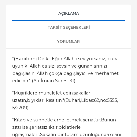
AÇIKLAMA
TAKSIT SEÇENEKLERI
YORUMLAR
"(Habibim) De ki: Eğer Allah'ı seviyorsanız, bana
uyun ki Allah da sizi sevsin ve günahlarınızı
bağışlasın. Allah çokça bağışlayıcı ve merhamet
edicidir." (Ali-İmran Suresi,31)
"Müşriklere muhalefet edin;sakalları
uzatın,bıyıkları kısaltın."(Buhari,Libas:62,no:5553,
5/2209)
"Kitap ve sünnetle amel etmek şeriattır.Bunun
zıttı ise şeriatsızlıktır,bid'atlerle
uğraşmaktır.Sakalın bir tutam uzunluğunda olanı