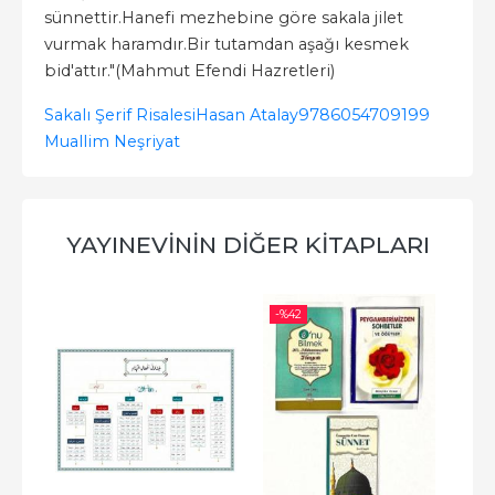
sünnettir.Hanefi mezhebine göre sakala jilet
vurmak haramdır.Bir tutamdan aşağı kesmek
bid'attır."(Mahmut Efendi Hazretleri)
Sakalı Şerif Risalesi
Hasan Atalay
9786054709199
Muallim Neşriyat
YAYINEVININ DIĞER KITAPLARI
-%
42
-%