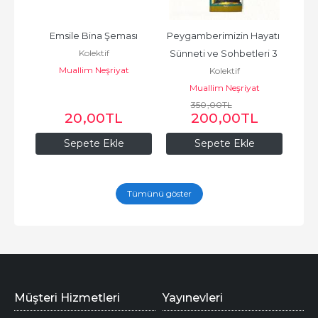
rihi 
Emsile Bina Şeması
Peygamberimizin Hayatı 
Kel
Kolektif
ap)
Sünneti ve Sohbetleri 3 
Ş
Muallim Neşriyat
ı
Kolektif
Cilt Takım
Maks
Muallim Neşriyat
350
,00
TL
20
,00
TL
200
,00
TL
Sepete Ekle
Sepete Ekle
Tümünü göster
Müşteri Hizmetleri
Yayınevleri